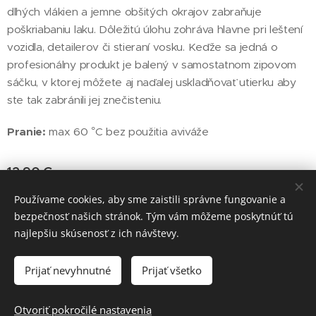
dlhých vlákien a jemne obšitých okrajov zabraňuje
poškriabaniu laku. Dôležitú úlohu zohráva hlavne pri leštení
vozidla, detailerov či stieraní vosku. Keďže sa jedná o
profesionálny produkt je balený v samostatnom zipovom
sáčku, v ktorej môžete aj naďalej uskladňovať utierku aby
ste tak zabránili jej znečisteniu.
Pranie:
max 60 °C bez použitia aviváže
12,90
€
Používame cookies, aby sme zaistili správne fungovanie a
bezpečnosť našich stránok. Tým vám môžeme poskytnúť tú
© 2020 TR-Restore | Tomáš Rusnák
najlepšiu skúsenosť z ich návštevy.
Vytvorené službou
Webnode
Cookies
Prijať nevyhnutné
Prijať všetko
Do košíka
Otvoriť pokročilé nastavenia